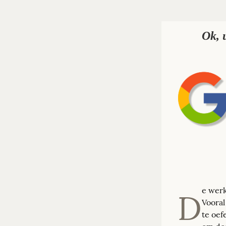
Ok, 
e werk
D
Vooral
te oef