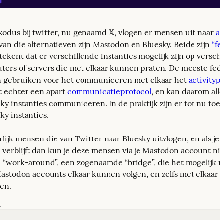
xodus bij twitter, nu genaamd 𝕏, vlogen er mensen uit naar 
a
an die alternatieven zijn Mastodon en Bluesky. Beide zijn 
“f
tekent dat er verschillende instanties mogelijk zijn op versch
ers of servers die met elkaar kunnen praten. De meeste fed
n gebruiken voor het communiceren met elkaar het 
activity
t echter een apart 
communicatieprotocol
, en kan daarom al
y instanties communiceren. In de praktijk zijn er tot nu toe
ky instanties.
rlijk mensen die van Twitter naar Bluesky uitvlogen, en als je z
verblijft dan kun je deze mensen via je Mastodon account nie
n “work-around”, een zogenaamde “bridge”, die het mogelijk 
astodon accounts elkaar kunnen volgen, en zelfs met elkaar
en.
.