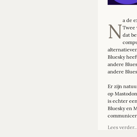
a de e
N
Twee v
dat be
comput
alternatieve
Bluesky heef
andere Bluesk
andere Blues
Er zijn natuu
op Mastodon 
is echter ee
Bluesky en M
communicer
Lees verder..