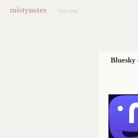
mistynotes
Over mij
Bluesky 