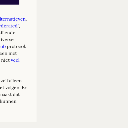
lternatieven
. 
ederated”
, 
illende 
iverse 
pub
 protocol. 
leen met 
 niet 
veel
elf alleen 
t volgen. Er 
maakt dat 
 kunnen 