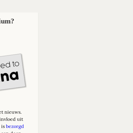
dium?
et nieuws. 
nvloed uit 
is 
bezorgd