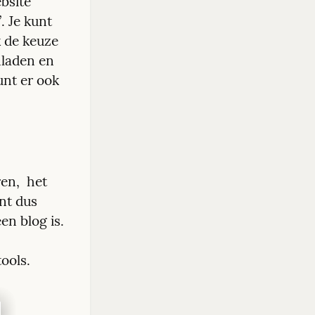
site 
”
. Je kunt 
k de keuze 
nladen en 
unt er ook 
en,  het 
t dus 
n blog is. 