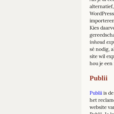
alternatief
WordPress 
importeren
Kies daarv
gereedsch
inhoud exp
sé nodig, a
site wil ex
hou je een
Publii
Publii
 is d
het reclam
website va