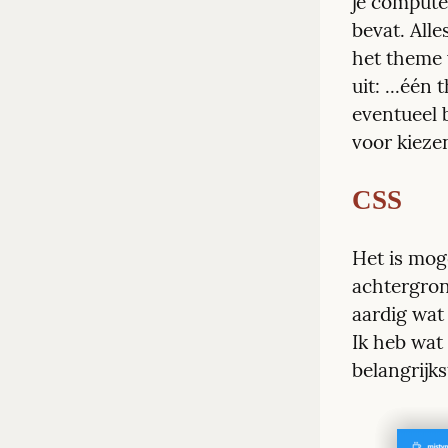
je compute
bevat. All
het theme 
uit: ...één 
eventueel b
voor kiezen
CSS
Het is moge
achtergron
aardig wat 
Ik heb wat