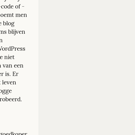
code of -
noemt men 
 blog 
s blijven 
n 
WordPress 
 niet 
 van een 
is. Er 
t leven 
ogge 
robeerd.
 goedkoper 