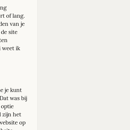
ng 
t of lang. 
en van je 
e site 
en 
weet ik 
 je kunt 
Dat was bij 
optie 
zijn het 
website op 