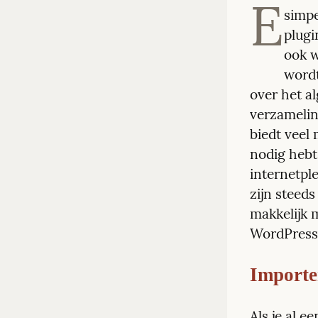
E
simpe
plugi
ook we
wordt
over het a
verzamelin
biedt veel 
nodig hebt
internetpl
zijn steed
makkelijk m
WordPress-
Importe
Als je al 