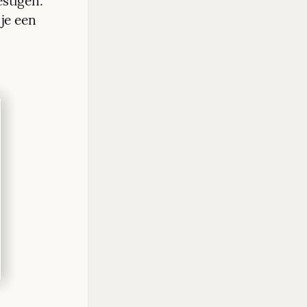
stigen. 
e een 