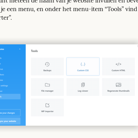
kunt meteen de naam van je website invullen en beve
 je een menu, en onder het menu-item “Tools” vind j
ter”.