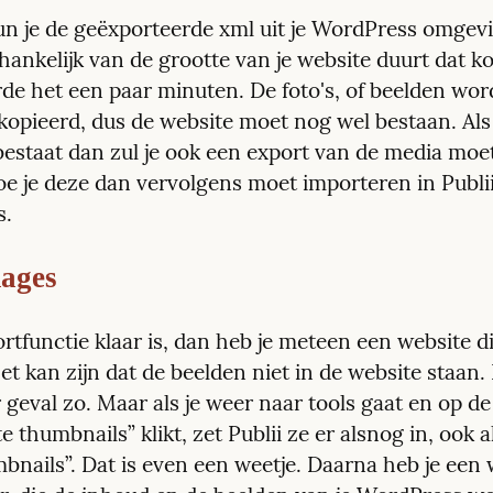
n je de geëxporteerde xml uit je WordPress omgevi
hankelijk van de grootte van je website duurt dat kor
rde het een paar minuten. De foto's, of beelden word
kopieerd, dus de website moet nog wel bestaan. Als d
bestaat dan zul je ook een export van de media moet
e je deze dan vervolgens moet importeren in Publii 
s.
ages
rtfunctie klaar is, dan heb je meteen een website die
et kan zijn dat de beelden niet in de website staan. 
r geval zo. Maar als je weer naar tools gaat en op de 
 thumbnails” klikt, zet Publii ze er alsnog in, ook al 
bnails”. Dat is even een weetje. Daarna heb je een 