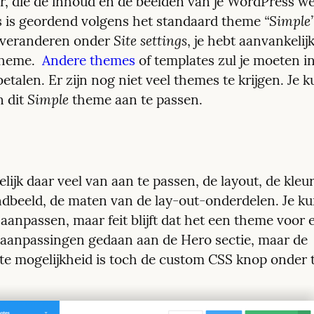
r, die de inhoud en de beelden van je WordPress web
“Simple
es is geordend volgens het standaard theme 
Site settings
veranderen onder 
, je hebt aanvankelij
theme.  
Andere themes
 of templates zul je moeten i
etalen. Er zijn nog niet veel themes te krijgen. Je k
Simple
 dit 
 theme aan te passen.
lijk daar veel van aan te passen, de layout, de kleur
dbeeld, de maten van de lay-out-onderdelen. Je kun
aanpassen, maar feit blijft dat het een theme voor ee
 aanpassingen gedaan aan de Hero sectie, maar de 