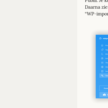
Publii. Je 
Daarna zie
“WP-impor