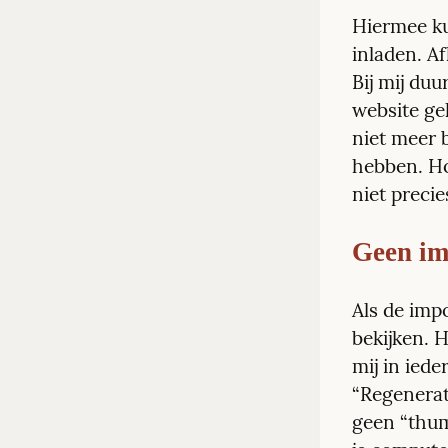
Hiermee ku
inladen. Af
Bij mij duu
website ge
niet meer 
hebben. Ho
niet precie
Geen im
Als de impo
bekijken. H
mij in iede
“Regenerate
geen “thum