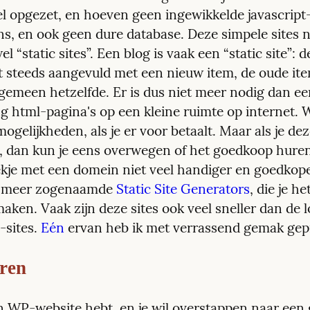
l opgezet, en hoeven geen ingewikkelde javascript-
ns, en ook geen dure database. Deze simpele sites 
l “static sites”. Een blog is vaak een “static site”: de
 steeds aangevuld met een nieuw item, de oude item
lgemeen hetzelfde. Er is dus niet meer nodig dan ee
g html-pagina's op een kleine ruimte op internet. 
mogelijkheden, als je er voor betaalt. Maar als je deze
, dan kun je eens overwegen of het goedkoop huren
ekje met een domein niet veel handiger en goedkoper 
s meer zogenaamde 
Static Site Generators
, die je he
aken. Vaak zijn deze sites ook veel sneller dan de l
sites. 
Eén
 ervan heb ik met verrassend gemak gep
ren
een WP-website hebt, en je wil overstappen naar een