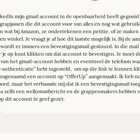
nkedIn mijn gmail account in de openbaarheid heeft gegooid h
 grapjassen die dit account voor van alles en nog wat gebruik
n wat bij Amazon, ze ondertekenen een petitie, of ze maken
een winkel. Je vraagt je af hoe dit laatste mogelijk is. Bij de a
wordt er immers een bevestigingsmail gestuurd. In die mail v
r je op kunt klikken om dat account te bevestigen. Je moet du
an het gmail-account hebben en eventueel de telefoon waar
authenticatie” hebt ingesteld,  om op die link te kunnen kli
zogenaamd een account op “OfferUp” aangemaakt. Ik heb noo
ord, maar het verbaasde mij dat ik een bevestigingsmail toe
na zelfs een welkomstbericht en de grappenmakers hebben v
op dit account te geef gezet.
.