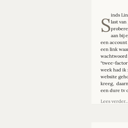
inds Li
S
last van
probere
aan bij 
een account 
een link waa
wachtwoord v
“twee-factor-
week had ik 
website geho
kreeg,  daar
een dure tv 
Lees verder..