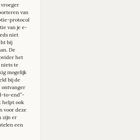
 vroeger 
porteren van 
tie-protocol 
tie van je e-
ds niet 
t bij 
an. De 
ovider het 
niets te 
kig mogelijk 
ld bij de 
 ontvanger 
nd-to-end”-
 helpt ook 
n voor deze 
 zijn er 
telen een 