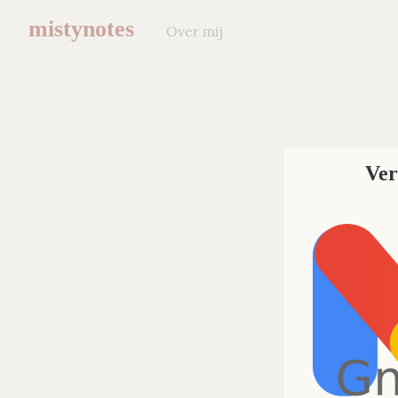
mistynotes
Over mij
Ver