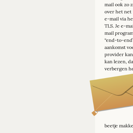
mail ook zo z
over het net
e-mail via h
TLS. Je e-mai
mail program
“end-to-end” 
aankomst voo
provider kan 
kan lezen, da
verbergen he
beetje makke