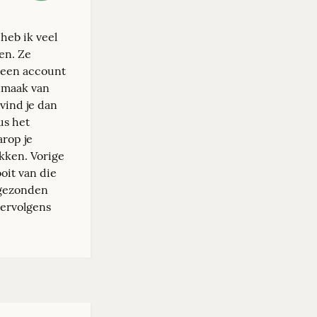
eb ik veel 
en. Ze 
 een account 
anmaak van 
ind je dan 
s het 
op je 
kken. Vorige 
it van die 
gezonden 
ervolgens 