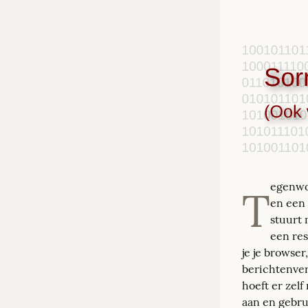
egenwoo
T
en een 
stuurt 
een res
je je browser
berichtenver
hoeft er zel
aan en gebrui