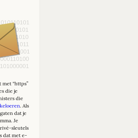
 met “https” 
 die je 
isters die 
keloeren
. Als 
gaten dat je 
mma. Je 
ivé-sleutels 
ls dat met e-