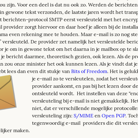
ou zijn. Voor een deel is dat nu ook zo. Werden de berichten
 in gewone tekst verzonden, de laatste jaren wordt het trans
et berichten-protocol SMTP eerst versleuteld met het encryp
l provider zorgt hiervoor en daar hoef je alleen bij de installa
ma even rekening mee te houden. Maar e-mail is zo nog stee
versleuteld. De provider zet namelijk het versleutelde berich
r je om in gewone tekst om het daarna in je mailbox op te sla
je bericht daarmee, theoretisch gezien, ook lezen. Als de pr
n zou onze minister het ook kunnen lezen. Als je vindt dat je 
bt lees dan even dit stukje van 
Bits of Freedom
. 
Het is geluk
je e-mail zo te versleutelen, zodat het versleute
provider aankomt, en pas bij het lezen door de
ontsleuteld wordt.  Het instellen van deze “e
versleuteling bij e-mail is niet gemakkelijk. Het
niet, dat er verschillende mogelijke protocolle
versleuteling zijn: 
S/MIME
 en 
Open PGP
. Toch
tegenwoordig e-mail  providers die dit versleu
lijker maken.