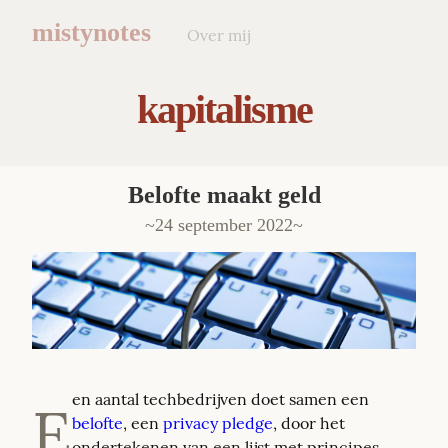
mistynotes
Over mij
kapitalisme
Belofte maakt geld
24 september 2022
en aantal techbedrijven doet samen een 
E
belofte
, een 
privacy pledge
, door het 
ondertekenen van een lijst met principes 